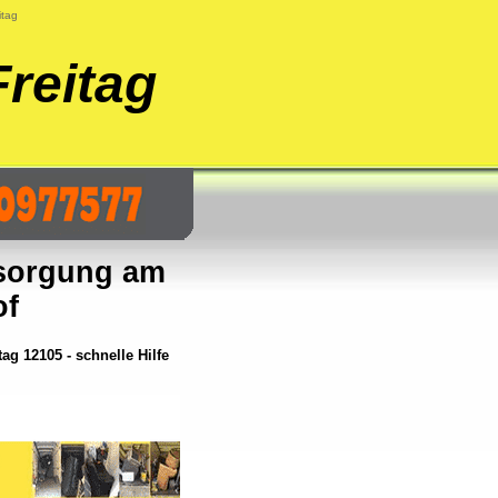
itag
reitag
sorgung am
of
 12105 - schnelle Hilfe