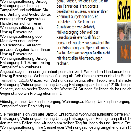
Wohnungsauflösung Umzug
Entsorgung am Freitag
Tempelhof und schildern Sie
uns Umfang und Größe der zu
entsorgenden Gegenstände.
Handelt es sich um eine
Wohnungsauflösung, Eck
Umzug Entsorgung
Wohnungsauflösung oder
Matratzen oder andere
Polstermöbel? Bei recht
genauen Angaben kann Ihnen
Umzug Entsorgung
Wohnungsauflösung Umzug
Entsorgung 12105 am Freitag
Tempelhof ein konkretes
Angebot sagen, an dem garantiert pauschal wird. Wir sind im Handumdrehen
Umzug Entsorgung Wohnungsauflösung ab. Wir übernehmen auch den
Entrü
Tempelhof 12105
Umzug von Wohnungsauflösung, alten Teppichen, Fahrräde
Entsorgung Wohnungsauflösung Umzug Entsorgung am Freitag 12105 Tempelhof
Service, der an sechs Tagen in der Woche 24 Stunden für Ihnen da ist und d
Gegenstände am Freitag übernimmt.
Günstig, schnell Umzug Entsorgung Wohnungsauflösung Umzug Entsorgung 
Tempelhof ohne Besichtigung.
Sie möchten sich von alte Umzug Entsorgung Wohnungsauflösung befreien?
Entsorgung Wohnungsauflösung Umzug Entsorgung am Freitag Tempelhof 12105
den meisten Fällen sind wir noch am selben Tag für Ihnen da und Umzug Ent
Wohnungsauflösung, Ihre Sessel oder Wohnungsauflösung umgehend zum Rec