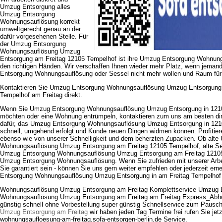
Umzug Entsorgung alles
Umzug Entsorgung
Wohnungsauflösung korrekt
umweltgerecht genau an der
dafür vorgesehenen Stelle. Für
der Umzug Entsorgung
Wohnungsauflösung Umzug
Entsorgung am Freitag 12105 Tempelhof ist ihre Umzug Entsorgung Wohnungs
den richtigen Händen. Wir verschaffen Ihnen wieder mehr Platz, wenn jeman
Entsorgung Wohnungsauflösung oder Sessel nicht mehr wollen und Raum fü
Kontaktieren Sie Umzug Entsorgung Wohnungsauflösung Umzug Entsorgung
Tempelhof am Freitag direkt.
Wenn Sie Umzug Entsorgung Wohnungsauflösung Umzug Entsorgung in 1210
möchten oder eine Wohnung entrümpeln, kontaktieren zum uns am besten dir
dafür, das Umzug Entsorgung Wohnungsauflösung Umzug Entsorgung in 121
schnell, umgehend erfolgt und Kunde neuen Dingen widmen können. Profitiere
ebenso wie von unserer Schnelligkeit und dem beherzten Zupacken. Ob alt
Wohnungsauflösung Umzug Entsorgung am Freitag 12105 Tempelhof, alte Ses
Umzug Entsorgung Wohnungsauflösung Umzug Entsorgung am Freitag 1210
Umzug Entsorgung Wohnungsauflösung. Wenn Sie zufrieden mit unserer Arbei
Sie garantiert sein - können Sie uns gern weiter empfehlen oder jederzeit er
Entsorgung Wohnungsauflösung Umzug Entsorgung in am Freitag Tempelhof 
Wohnungsauflösung Umzug Entsorgung am Freitag Komplettservice Umzug 
Wohnungsauflösung Umzug Entsorgung am Freitag am Freitag Express_Abho
günstig schnell ohne Vorbestellung super günstig Schnellservice zum Pausc
Umzug Entsorgung am Freitag
wir haben jeden Tag Termine frei rufen Sie jetz
wohnungsaufloesung-am-freitag.sofa-entsorgen-berlin.de Service.