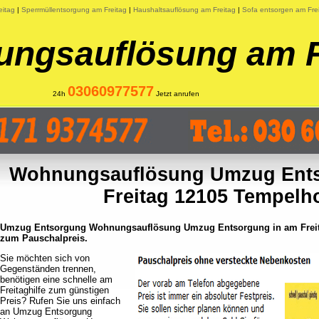
eitag
|
Sperrmüllentsorgung am Freitag
|
Haushaltsauflösung am Freitag
|
Sofa entsorgen am Fre
ngsauflösung am F
03060977577
24h
Jetzt anrufen
Wohnungsauflösung Umzug Ent
Freitag 12105 Tempelh
Umzug Entsorgung Wohnungsauflösung Umzug Entsorgung in am Freitag
zum Pauschalpreis.
Sie möchten sich von
Gegenständen trennen,
benötigen eine schnelle am
Freitaghilfe zum günstigen
Preis? Rufen Sie uns einfach
an Umzug Entsorgung