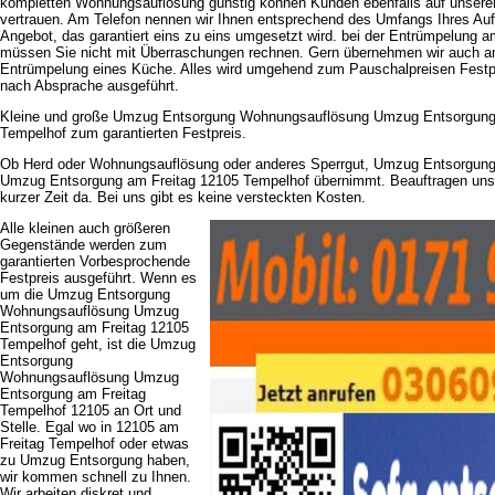
kompletten Wohnungsauflösung günstig können Kunden ebenfalls auf unseren
vertrauen. Am Telefon nennen wir Ihnen entsprechend des Umfangs Ihres Auf
Angebot, das garantiert eins zu eins umgesetzt wird. bei der Entrümpelung 
müssen Sie nicht mit Überraschungen rechnen. Gern übernehmen wir auch an
Entrümpelung eines Küche. Alles wird umgehend zum Pauschalpreisen Festpre
nach Absprache ausgeführt.
Kleine und große Umzug Entsorgung Wohnungsauflösung Umzug Entsorgung 
Tempelhof zum garantierten Festpreis.
Ob Herd oder Wohnungsauflösung oder anderes Sperrgut, Umzug Entsorgun
Umzug Entsorgung am Freitag 12105 Tempelhof übernimmt. Beauftragen uns di
kurzer Zeit da. Bei uns gibt es keine versteckten Kosten.
Alle kleinen auch größeren
Gegenstände werden zum
garantierten Vorbesprochende
Festpreis ausgeführt. Wenn es
um die Umzug Entsorgung
Wohnungsauflösung Umzug
Entsorgung am Freitag 12105
Tempelhof geht, ist die Umzug
Entsorgung
Wohnungsauflösung Umzug
Entsorgung am Freitag
Tempelhof 12105 an Ort und
Stelle. Egal wo in 12105 am
Freitag Tempelhof oder etwas
zu Umzug Entsorgung haben,
wir kommen schnell zu Ihnen.
Wir arbeiten diskret und