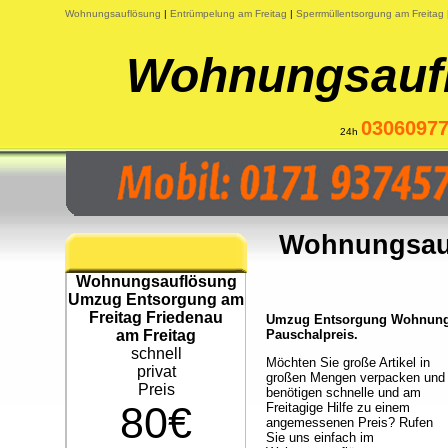
Wohnungsauflösung
|
Entrümpelung am Freitag
|
Sperrmüllentsorgung am Freitag
Wohnungsaufl
0306097
24h
Wohnungsau
Wohnungsauflösung
Umzug Entsorgung am
Freitag Friedenau
Umzug Entsorgung Wohnungsa
am Freitag
Pauschalpreis.
schnell
Möchten Sie große Artikel in
privat
großen Mengen verpacken und
Preis
benötigen schnelle und am
80€
Freitagige Hilfe zu einem
angemessenen Preis? Rufen
Sie uns einfach im