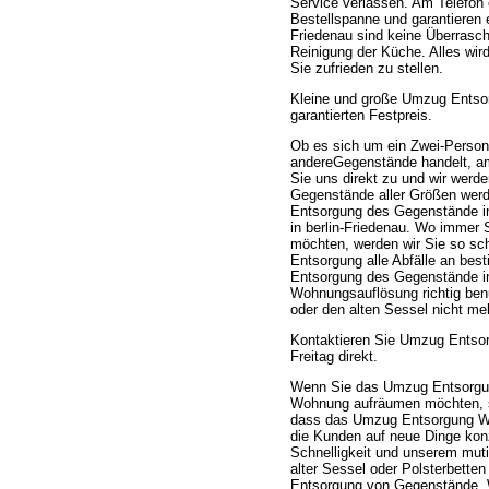
Service verlassen. Am Telefon e
Bestellspanne und garantieren
Friedenau sind keine Überrasc
Reinigung der Küche. Alles wir
Sie zufrieden zu stellen.
Kleine und große Umzug Ents
garantierten Festpreis.
Ob es sich um ein Zwei-Perso
andereGegenstände handelt, a
Sie uns direkt zu und wir werde
Gegenstände aller Größen werd
Entsorgung des Gegenstände in
in berlin-Friedenau. Wo immer
möchten, werden wir Sie so sch
Entsorgung alle Abfälle an bes
Entsorgung des Gegenstände in
Wohnungsauflösung richtig be
oder den alten Sessel nicht meh
Kontaktieren Sie Umzug Entso
Freitag direkt.
Wenn Sie das Umzug Entsorgun
Wohnung aufräumen möchten, se
dass das Umzug Entsorgung Wo
die Kunden auf neue Dinge konz
Schnelligkeit und unserem mut
alter Sessel oder Polsterbetten
Entsorgung von Gegenstände. We