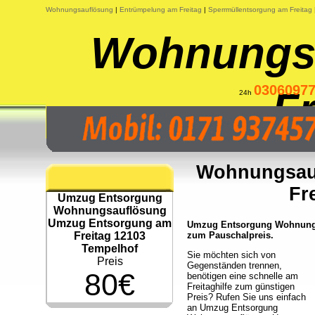
Wohnungsauflösung
|
Entrümpelung am Freitag
|
Sperrmüllentsorgung am Freitag
Wohnungs
0306097
Fr
24h
Wohnungsau
Fr
Umzug Entsorgung
Wohnungsauflösung
Umzug Entsorgung am
Umzug Entsorgung Wohnungsa
Freitag 12103
zum Pauschalpreis.
Tempelhof
Sie möchten sich von
Preis
Gegenständen trennen,
80€
benötigen eine schnelle am
Freitaghilfe zum günstigen
Preis? Rufen Sie uns einfach
an Umzug Entsorgung