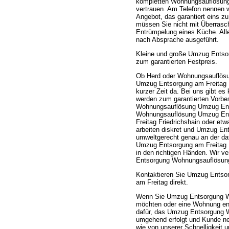
kompletten Wohnungsauflösung 
vertrauen. Am Telefon nennen 
Angebot, das garantiert eins z
müssen Sie nicht mit Überrasc
Entrümpelung eines Küche. All
nach Absprache ausgeführt.
Kleine und große Umzug Entso
zum garantierten Festpreis.
Ob Herd oder Wohnungsauflösu
Umzug Entsorgung am Freitag Fr
kurzer Zeit da. Bei uns gibt e
werden zum garantierten Vorb
Wohnungsauflösung Umzug Entso
Wohnungsauflösung Umzug Entso
Freitag Friedrichshain oder e
arbeiten diskret und Umzug E
umweltgerecht genau an der d
Umzug Entsorgung am Freitag F
in den richtigen Händen. Wir v
Entsorgung Wohnungsauflösung
Kontaktieren Sie Umzug Entso
am Freitag direkt.
Wenn Sie Umzug Entsorgung Wo
möchten oder eine Wohnung ent
dafür, das Umzug Entsorgung W
umgehend erfolgt und Kunde ne
wie von unserer Schnelligkeit