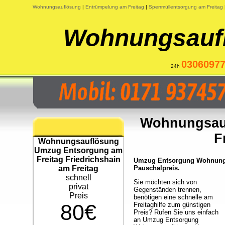
Wohnungsauflösung
|
Entrümpelung am Freitag
|
Sperrmüllentsorgung am Freitag
Wohnungsaufl
0306097
24h
Wohnungsau
F
Wohnungsauflösung
Umzug Entsorgung am
Freitag Friedrichshain
Umzug Entsorgung Wohnungsa
am Freitag
Pauschalpreis.
schnell
Sie möchten sich von
privat
Gegenständen trennen,
Preis
benötigen eine schnelle am
80€
Freitaghilfe zum günstigen
Preis? Rufen Sie uns einfach
an Umzug Entsorgung